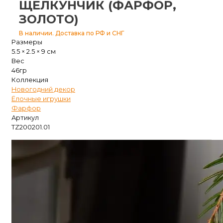
ЩЕЛКУНЧИК (ФАРФОР,
ЗОЛОТО)
В наличии. Доставка по РФ и СНГ
Размеры
5.5 × 2.5 × 9 см
Вес
46гр
Коллекция
Новогодний декор
Ёлочные игрушки
Фарфор
Артикул
TZ200201.01