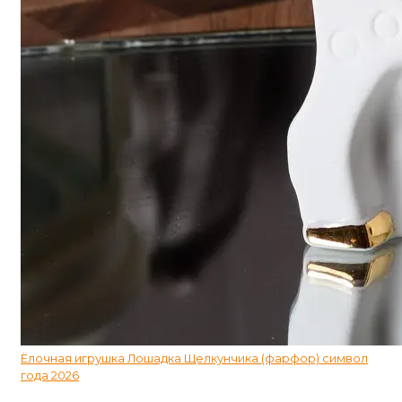
Ёлочная игрушка Лошадка Щелкунчика (фарфор) символ
года 2026