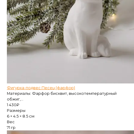
Фигурка-подвес Песец (фарфор)
Материалы: Фарфор бисквит, высокотемпературный
обжиг,...
1 430
₽
Размеры
6 × 4.5 × 8.5 см
Вес
71 гр