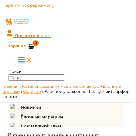
Перейти к содержимому
Личный кабинет
Корзина
Поиск
Главная
»
Каталог изделий
»
Новогодний декор
»
Ёлочные
игрушки
»
Фарфор
»
Ёлочное украшение Щелкунчик (фарфор,
золото)
Новинки
Ёлочные игрушки
Союзмультфильм
Подарки и сувениры