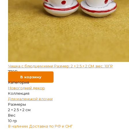
Чашка с блюдцем мини Размер: 2 × 2.5 × 2 СМ, вес: 10ГР
770
₽
В корзину
Категория
Новогодний декор
Коллекция
Для маленькой ёлочки
Размеры
2 × 2.5 × 2 см
Вес
10 гр
В наличии. Доставка по РФ и СНГ