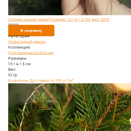
Слоник серый (мини) Размер: 1.5 × 4 × 3 СМ, вес: 10ГР
880
₽
В корзину
Категория
Новогодний декор
Коллекция
Для маленькой ёлочки
Размеры
1.5 × 4 × 3 см
Вес
10 гр
В наличии. Доставка по РФ и СНГ