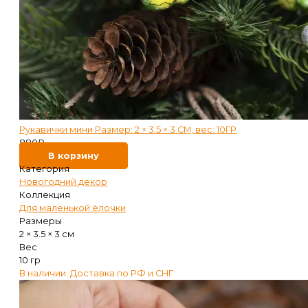
Рукавички мини Размер: 2 × 3.5 × 3 СМ, вес: 10ГР
880
₽
В корзину
Категория
Новогодний декор
Коллекция
Для маленькой ёлочки
Размеры
2 × 3.5 × 3 см
Вес
10 гр
В наличии. Доставка по РФ и СНГ