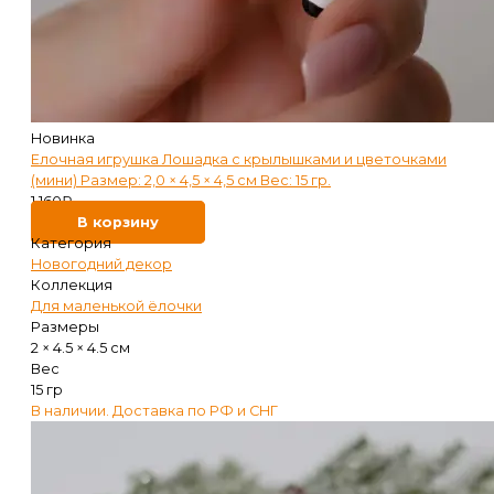
Новинка
Елочная игрушка Лошадка с крылышками и цветочками
(мини) Размер: 2,0 × 4,5 × 4,5 см Вес: 15 гр.
1 160
₽
В корзину
Категория
Новогодний декор
Коллекция
Для маленькой ёлочки
Размеры
2 × 4.5 × 4.5 см
Вес
15 гр
В наличии. Доставка по РФ и СНГ