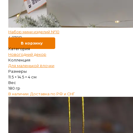
Набор мини изделий №10
4 070
₽
В корзину
Категория
Новогодний декор
Коллекция
Для маленькой ёлочки
Размеры
11.5 × 14.5 × 4 см
Вес
180 гр
В наличии. Доставка по РФ и СНГ