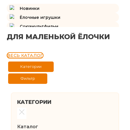
Новинки
Ёлочные игрушки
Союзмультфильм
ДЛЯ МАЛЕНЬКОЙ ЁЛОЧКИ
Подарки и сувениры
Изразцы
ВЕСЬ КАТАЛОГ
Категории
Фильтр
КАТЕГОРИИ
Каталог