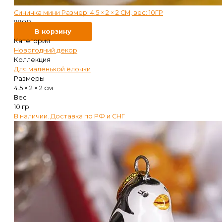
Синичка мини Размер: 4.5 × 2 × 2 СМ, вес: 10ГР
990
₽
В корзину
Категория
Новогодний декор
Коллекция
Для маленькой ёлочки
Размеры
4.5 × 2 × 2 см
Вес
10 гр
В наличии. Доставка по РФ и СНГ