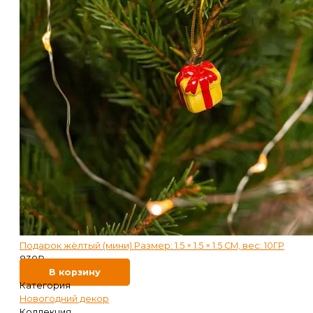
Подарок жёлтый (мини) Размер: 1.5 × 1.5 × 1.5 СМ, вес: 10ГР
830
₽
В корзину
Категория
Новогодний декор
Коллекция