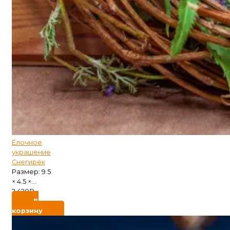
Ёлочное
украшение
Снегирёк
Размер: 9.5
× 4.5 ×...
2 420
₽
В
корзину