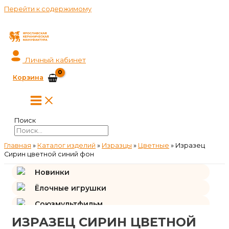
Перейти к содержимому
Личный кабинет
Корзина
Поиск
Главная
»
Каталог изделий
»
Изразцы
»
Цветные
»
Изразец
Сирин цветной синий фон
Новинки
Ёлочные игрушки
Союзмультфильм
ИЗРАЗЕЦ СИРИН ЦВЕТНОЙ
Подарки и сувениры