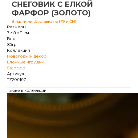
СНЕГОВИК С ЕЛКОЙ
ФАРФОР (ЗОЛОТО)
В наличии. Доставка по РФ и СНГ
Размеры
7 × 8 × 11 см
Вес
85гр
Коллекция
Новогодний декор
Ёлочные игрушки
Фарфор
Артикул
TZ200107
Также в коллекции: