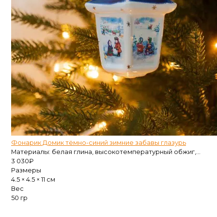
Фонарик Домик тёмно-синий зимние забавы глазурь
Материалы: белая глина, высокотемпературный обжиг,...
3 030
₽
Размеры
4.5 × 4.5 × 11 см
Вес
50 гр