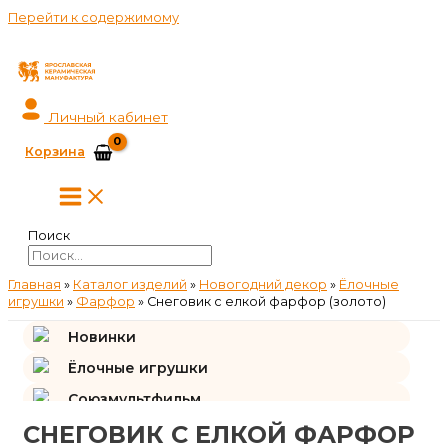
Перейти к содержимому
Личный кабинет
Корзина
Поиск
Главная
»
Каталог изделий
»
Новогодний декор
»
Ёлочные
игрушки
»
Фарфор
»
Снеговик с елкой фарфор (золото)
Новинки
Ёлочные игрушки
Союзмультфильм
СНЕГОВИК С ЕЛКОЙ ФАРФОР
Подарки и сувениры