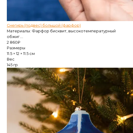
Снегирь (подвес) большой (фарфор)
Материалы: Фарфор бисквит, высокотемпературный
обжиг....
2 860
₽
Размеры
11.5 × 12 × 11.5 см
Вес
145 гр