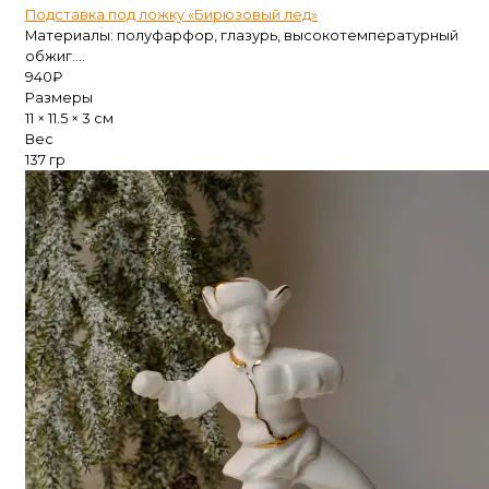
Подставка под ложку «Бирюзовый лед»
Материалы: полуфарфор, глазурь, высокотемпературный
обжиг....
940
₽
Размеры
11 × 11.5 × 3 см
Вес
137 гр