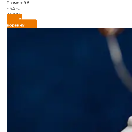
Размер: 9.5
× 4.5 ×...
2 420
₽
В
корзину