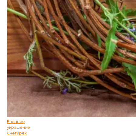
Ёлочное
украшение
Снегирёк