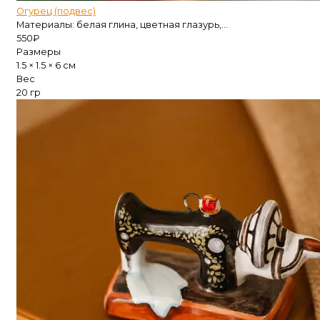
Огурец (подвес)
Материалы: белая глина, цветная глазурь,...
550
₽
Размеры
1.5 × 1.5 × 6 см
Вес
20 гр