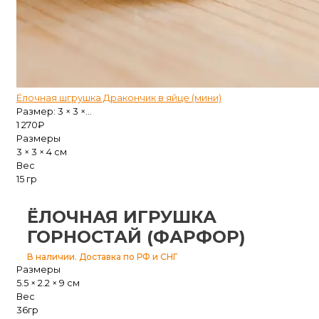
Ёлочная шгрушка Дракончик в яйце (мини)
Размер: 3 × 3 ×...
1 270
₽
Размеры
3 × 3 × 4 см
Вес
15 гр
ЁЛОЧНАЯ ИГРУШКА
ГОРНОСТАЙ (ФАРФОР)
В наличии. Доставка по РФ и СНГ
Размеры
5.5 × 2.2 × 9 см
Вес
36гр