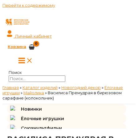
Перейти к содержимому
Личный кабинет
Корзина
Поиск
Главная
»
Каталог изделий
»
Новогодний декор
»
Ёлочные
игрушки
»
Майолика
»
Василиса Премудрая в бирюзовом
сарафане (колокольчик)
Новинки
Ёлочные игрушки
Союзмультфильм
Подарки и сувениры