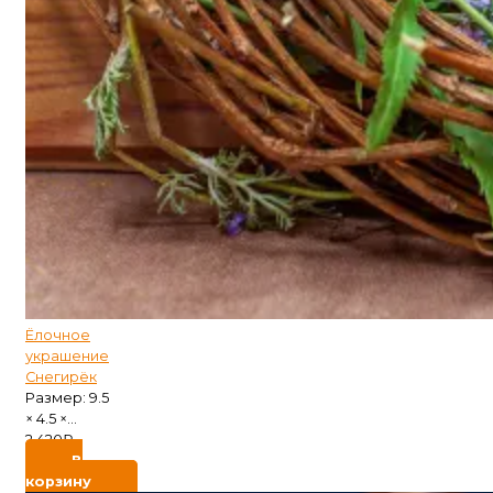
Ёлочное
украшение
Снегирёк
Размер: 9.5
× 4.5 ×...
2 420
₽
В
корзину