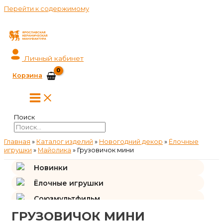
Перейти к содержимому
Личный кабинет
Корзина
Поиск
Главная
»
Каталог изделий
»
Новогодний декор
»
Ёлочные
игрушки
»
Майолика
»
Грузовичок мини
Новинки
Ёлочные игрушки
Союзмультфильм
ГРУЗОВИЧОК МИНИ
Подарки и сувениры