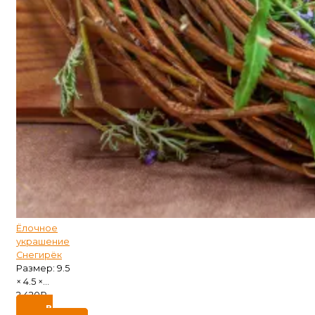
Ёлочное
украшение
Снегирёк
Размер: 9.5
× 4.5 ×...
2 420
₽
В