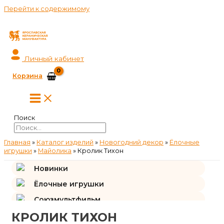
Перейти к содержимому
Личный кабинет
Корзина
Поиск
Главная
»
Каталог изделий
»
Новогодний декор
»
Ёлочные
игрушки
»
Майолика
»
Кролик Тихон
Новинки
Ёлочные игрушки
Союзмультфильм
КРОЛИК ТИХОН
Подарки и сувениры