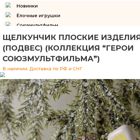
Новинки
Ёлочные игрушки
Союзмультфильм
Подарки и сувениры
ЩЕЛКУНЧИК ПЛОСКИЕ ИЗДЕЛИЯ
Изразцы
(ПОДВЕС) (КОЛЛЕКЦИЯ “ГЕРОИ
СОЮЗМУЛЬТФИЛЬМА”)
В наличии. Доставка по РФ и СНГ