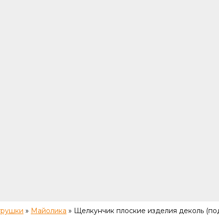
грушки
»
Майолика
»
Щелкунчик плоские изделия деколь (под