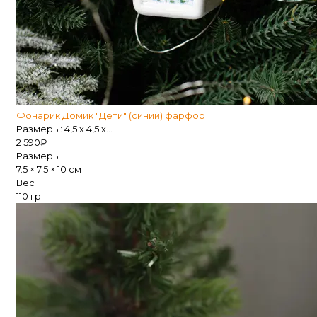
Фонарик Домик "Дети" (синий) фарфор
Размеры: 4,5 х 4,5 х...
2 590
₽
Размеры
7.5 × 7.5 × 10 см
Вес
110 гр