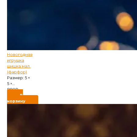
Новогодняя
игрушка
шишка мал.
(фарфор)
Размер: 5 ×
5 ×...
880
₽
В
корзину