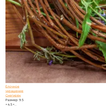
Ёлочное
украшение
Снегирёк
Размер: 9.5
× 4.5 ×...