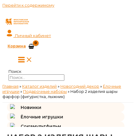
Перейти к содержимому
Личный кабинет
Корзина
Поиск
Главная
»
Каталог изделий
»
Новогодний декор
»
Ёлочные
игрушки
»
Подарочные наборы
»
Набор 2 изделия шары
фарфор (фигуристка, лыжник)
Новинки
Ёлочные игрушки
Союзмультфильм
Подарки и сувениры