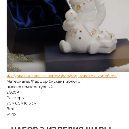
Фигурка Снеговик с шаром фарфор, золото с коробкой
Материалы: Фарфор бисквит, золото,
высокотемпературный...
2 920
₽
Размеры
7.5 × 6.5 × 10.5 см
Вес
74 гр