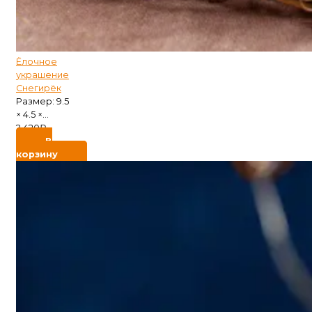
Ёлочное
украшение
Снегирёк
Размер: 9.5
× 4.5 ×...
2 420
₽
В
корзину