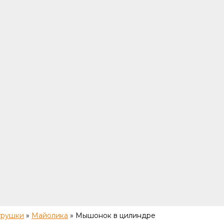
грушки
»
Майолика
»
Мышонок в цилиндре