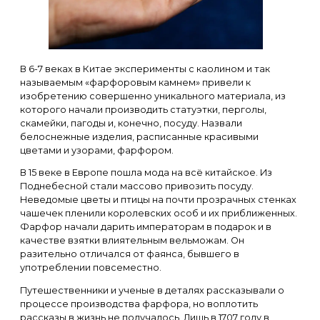
В 6-7 веках в Китае эксперименты с каолином и так
называемым «фарфоровым камнем» привели к
изобретению совершенно уникального материала, из
которого начали производить статуэтки, перголы,
скамейки, пагоды и, конечно, посуду. Назвали
белоснежные изделия, расписанные красивыми
цветами и узорами, фарфором.
В 15 веке в Европе пошла мода на всё китайское. Из
Поднебесной стали массово привозить посуду.
Неведомые цветы и птицы на почти прозрачных стенках
чашечек пленили королевских особ и их приближенных.
Фарфор начали дарить императорам в подарок и в
качестве взятки влиятельным вельможам. Он
разительно отличался от фаянса, бывшего в
употреблении повсеместно.
Путешественники и ученые в деталях рассказывали о
процессе производства фарфора, но воплотить
рассказы в жизнь не получалось. Лишь в 1707 году в