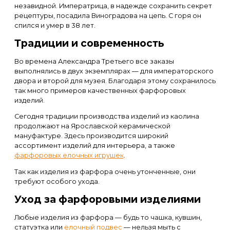
незавидной. Императрица, в надежде сохранить секрет
рецептуры, посадила Виноградова на цепь. С горя он
спился и умер в 38 лет.
Традиции и современность
Во времена Александра Третьего все заказы
выполнялись в двух экземплярах — для императорского
двора и второй для музея. Благодаря этому сохранилось
так много примеров качественных фарфоровых
изделий.
Сегодня традиции производства изделий из каолина
продолжают на Ярославской керамической
мануфактуре. Здесь производится широкий
ассортимент изделий для интерьера, а также
фарфоровых елочных игрушек
.
Так как изделия из фарфора очень утонченные, они
требуют особого ухода.
Уход за фарфоровыми изделиями
Любые изделия из фарфора — будь то чашка, кувшин,
статуэтка или
ёлочный подвес
— нельзя мыть с