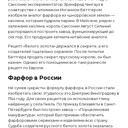
Саксонии экспериментатор Эренфрид Чингауз в
соавторстве с алхимиком Иоганном Бёттгером
изобрели аналог фарфора из «шнорровской земли» —
каолина, которым пудрили парики. В Мейсене, рядом с
залежами каолина, король Саксонии Август Сильный
распорядился построить завод, функционирующий до
сих пор. Его продукция затмила китайские аналоги.
Рецепт «белого золота» держался в секрете, а его
создателей тщательно охраняли. После попытки
Бёттгера продать секрет прусскому королю, он был
казнен. Однако его помощники все-таки разнесли
рецепт по Европе.
Фарфор в России
Не сумев «украсть» формулу фарфора, в России стали
изобретать свою. И удалось это Дмитрию Виноградову в
1744 году. Для своих рецептов он использовал глину,
найденную у села Гжель. По приказу Елизаветы в Санкт-
Петербурге был построен завод — «Порцелиновая
мануфактура», который был призван обеспечить
фарфоровыми сервизами и изделиями всю страну.
Судьба создателя русского белого золота оказалась