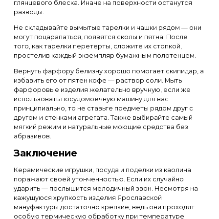
глянцевого блеска. Иначе на поверхности останутся
разводы.
Не складывайте вымытые тарелки и чашки рядом — они
могут поцарапаться, появятся сколы и пятна. После
того, как тарелки перетерты, сложите их стопкой,
простелив каждый экземпляр бумажным полотенцем.
Вернуть фарфору белизну хорошо помогает скипидар, а
избавить его от пятен кофе — раствор соли. Мыть
фарфоровые изделия желательно вручную, если же
использовать посудомоечную машину для вас
принципиально, то не ставьте предметы рядом друг с
другом и стенками агрегата. Также выбирайте самый
мягкий режим и натуральные моющие средства без
абразивов.
Заключение
Керамические игрушки, посуда и поделки из каолина
поражают своей утонченностью. Если их случайно
ударить — послышится мелодичный звон. Несмотря на
кажущуюся хрупкость изделия Ярославской
мануфактуры достаточно крепкие, ведь они проходят
особую термическую обработку при температуре