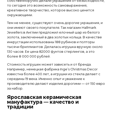
собственноручно делали украшения от безысходности,
то сегодня это возможность самовыражения,
креативное творчество, которое высоко ценится
окружающими.
Тем не менее, существуют очень дорогие украшения, и
они имеют своего покупателя. Так магазин Hallmark
Jewellers в Англии предложил елочный шар из белого
золота, заключенный в два золотых кольца. В качестве
инкрустации использованы 188 рубинов и полторы
тысячи бриллиантов. Делалась игрушка вручную около
130 часов. Ее цена 82000 фунтов стерлингов, а это
более 8 000 000 рублей.
Стоимость игрушек может зависеть и от бренда.
Например, немецкая фабрика Inge’s Christmas Decor
известна более 400 лет, а игрушки из стекла делает с
середины 19 века. Именно опыт и уважение к
производителю делают изделия дорогими — от 150 евро
за набор.
Ярославская керамическая
мануфактура — качество и
традиции