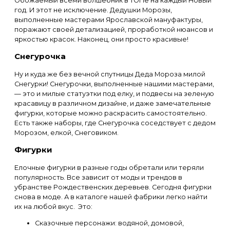
Обожаемый всеми волшебник в ТОПе на каждый Новый
год. И этот не исключение. Дедушки Морозы,
выполненные мастерами Ярославской мануфактуры,
поражают своей детализацией, проработкой нюансов и
яркостью красок. Наконец, они просто красивые!
Снегурочка
Ну и куда же без вечной спутницы Деда Мороза милой
Снегурки! Снегурочки, выполненные нашими мастерами,
— это и милые статуэтки под елку, и подвесы на зеленую
красавицу в различном дизайне, и даже замечательные
фигурки, которые можно раскрасить самостоятельно.
Есть также наборы, где Снегурочка соседствует с дедом
Морозом, елкой, Снеговиком.
Фигурки
Елочные фигурки в разные годы обретали или теряли
популярность. Все зависит от моды и трендов в
убранстве Рождественских деревьев. Сегодня фигурки
снова в моде. А в каталоге нашей фабрики легко найти
их на любой вкус. Это:
Сказочные персонажи: водяной, домовой,