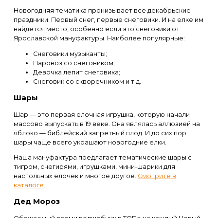
Новогодняя тематика пронизывает все декабрьские
праздники. Первый снег, первые снеговики. И на елке им
найдется место, особенно если это снеговики от
Ярославской мануфактуры. Наиболее популярные:
Снеговики музыканты;
Паровоз со снеговиком;
Девочка лепит снеговика;
Снеговик со скворечником и т.д.
Шары
Шар — это первая елочная игрушка, которую начали
массово выпускать в 19 веке. Она являлась аллюзией на
яблоко — библейский запретный плод. И до сих пор
шары чаще всего украшают новогодние елки.
Наша мануфактура предлагает тематические шары с
тигром, снегирями, игрушками, мини-шарики для
настольных елочек и многое другое.
Смотрите в
каталоге
.
Дед Мороз