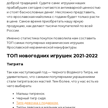
доброй традицией. Судите сами: игрушки наших
прабабушек сегодня считаются антикварной ценностью
и стоят баснословных денег. Несложно представить,
что ярославская майолика с годами будет только расти
в цене. Самое время приобретать нашу яркую
продукцию, как делают тысячи покупателей по всей
России.
Именно статистика покупок позволила нам составить
ТОП самых популярных керамических игрушек
Ярославской керамической мануфактуры.
ТОП новогодних игрушек 2021-2022
Тигрята
Так как наступающий год — Черного Водяного Тигра, не
удивительно, что самыми популярными украшениями
стали тигрята всех мастей. Тем более, что у нас есть из
чего выбирать:
Малыш-тигренок.
Черный тигр сидя.
Тигр девочка с подарком.
Тигры девочка и мальчик на коньках.