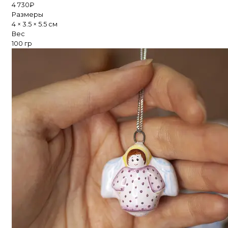
4 730
₽
Размеры
4 × 3.5 × 5.5 см
Вес
100 гр