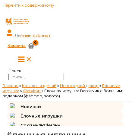
Перейти к содержимому
Личный кабинет
Корзина
Поиск
Главная
»
Каталог изделий
»
Новогодний декор
»
Ёлочные
игрушки
»
Фарфор
»
Ёлочная игрушка Вагончик с большим
подарком (фарфор, золото)
Новинки
Ёлочные игрушки
Союзмультфильм
Подарки и сувениры