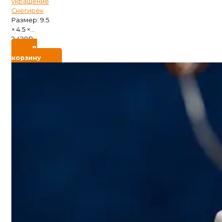
украшение
Снегирёк
Размер: 9.5
× 4.5 ×...
2 420
₽
В
корзину