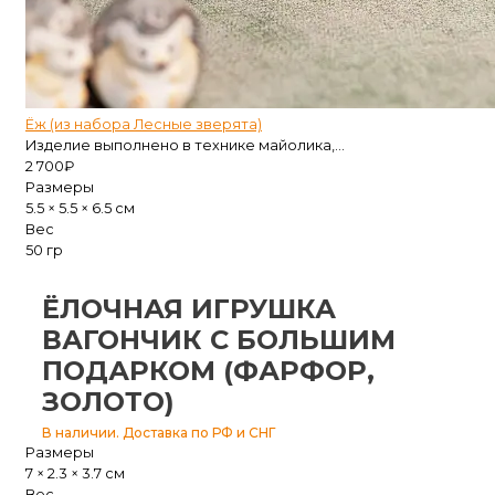
Ёж (из набора Лесные зверята)
Изделие выполнено в технике майолика,...
2 700
₽
Размеры
5.5 × 5.5 × 6.5 см
Вес
50 гр
ЁЛОЧНАЯ ИГРУШКА
ВАГОНЧИК С БОЛЬШИМ
ПОДАРКОМ (ФАРФОР,
ЗОЛОТО)
В наличии. Доставка по РФ и СНГ
Размеры
7 × 2.3 × 3.7 см
Вес