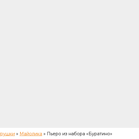
грушки
»
Майолика
»
Пьеро из набора «Буратино»