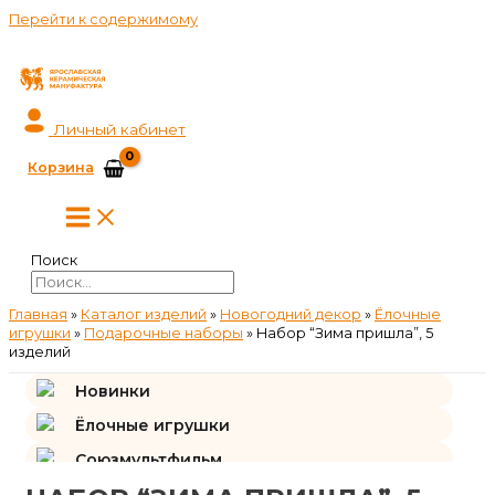
Перейти к содержимому
Личный кабинет
Корзина
Поиск
Главная
»
Каталог изделий
»
Новогодний декор
»
Ёлочные
игрушки
»
Подарочные наборы
»
Набор “Зима пришла”, 5
изделий
Новинки
Ёлочные игрушки
Союзмультфильм
Подарки и сувениры