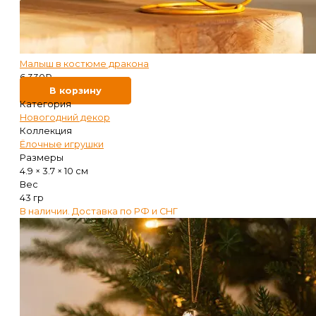
Малыш в костюме дракона
6 330
₽
В корзину
Категория
Новогодний декор
Коллекция
Ёлочные игрушки
Размеры
4.9 × 3.7 × 10 см
Вес
43 гр
В наличии. Доставка по РФ и СНГ