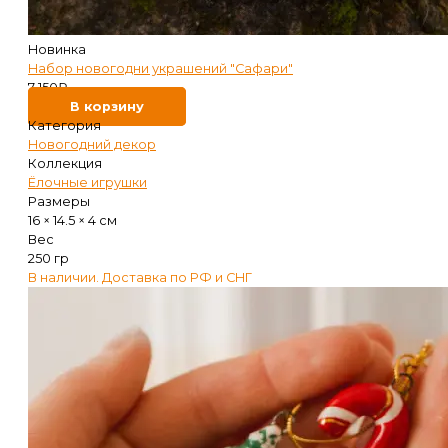
Новинка
Набор новогодни украшений "Сафари"
7 150
₽
В корзину
Категория
Новогодний декор
Коллекция
Ёлочные игрушки
Размеры
16 × 14.5 × 4 см
Вес
250 гр
В наличии. Доставка по РФ и СНГ