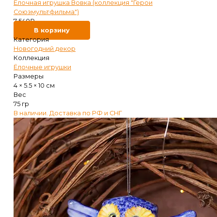
Ёлочная игрушка Вовка (коллекция "Герои
Союзмультфильма")
7 540
₽
В корзину
Категория
Новогодний декор
Коллекция
Ёлочные игрушки
Размеры
4 × 5.5 × 10 см
Вес
75 гр
В наличии. Доставка по РФ и СНГ