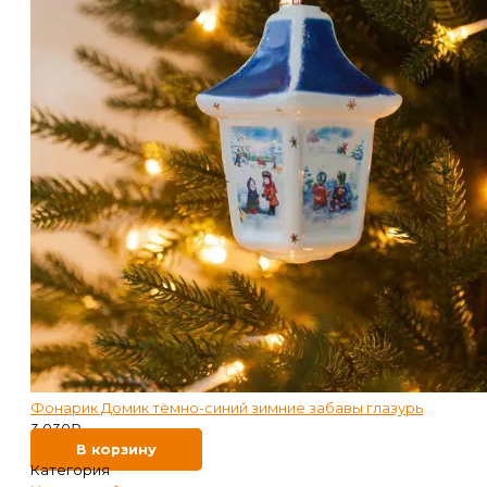
Фонарик Домик тёмно-синий зимние забавы глазурь
3 030
₽
В корзину
Категория