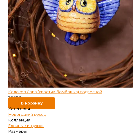
Колокол Сова (хвостик-бомбошка) подвесной
2 920
₽
В корзину
Категория
Новогодний декор
Коллекция
Ёлочные игрушки
Размеры