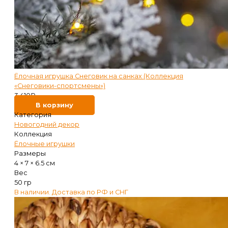
Ёлочная игрушка Снеговик на санках (Коллекция
«Снеговики-спортсмены»)
3 410
₽
В корзину
Категория
Новогодний декор
Коллекция
Ёлочные игрушки
Размеры
4 × 7 × 6.5 см
Вес
50 гр
В наличии. Доставка по РФ и СНГ