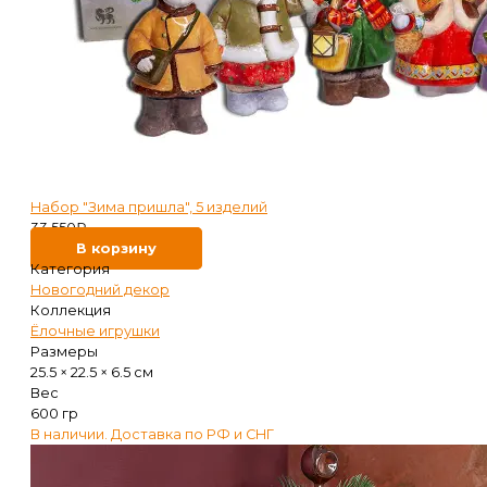
Набор "Зима пришла", 5 изделий
33 550
₽
В корзину
Категория
Новогодний декор
Коллекция
Ёлочные игрушки
Размеры
25.5 × 22.5 × 6.5 см
Вес
600 гр
В наличии. Доставка по РФ и СНГ