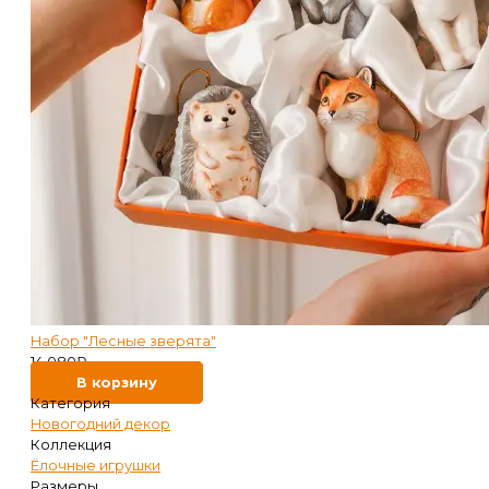
Набор "Лесные зверята"
14 080
₽
В корзину
Категория
Новогодний декор
Коллекция
Ёлочные игрушки
Размеры