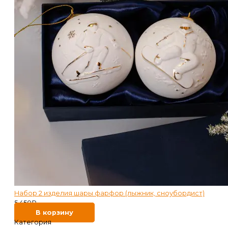
Набор 2 изделия шары фарфор (лыжник, сноубордист)
5 450
₽
В корзину
Категория