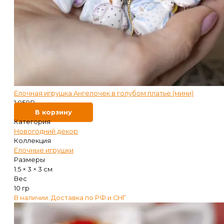
Ёлочная игрушка Ангелочек в голубом платье (мини)
1 050
₽
В корзину
Категория
Новогодний декор
Коллекция
Ёлочные игрушки
Размеры
1.5 × 3 × 3 см
Вес
10 гр
В наличии. Доставка по РФ и СНГ