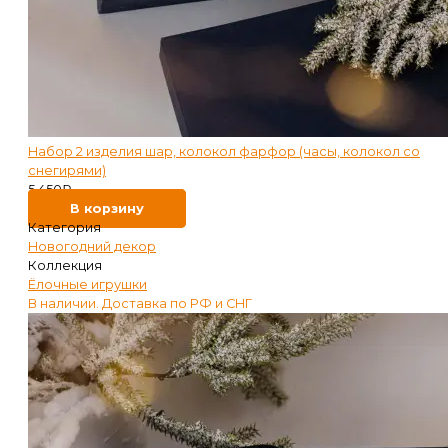
Набор 2 изделия шар, колокол фарфор (часы, колокол со
снегирями)
5 450
₽
В корзину
Категория
Новогодний декор
Коллекция
Ёлочные игрушки
В наличии. Доставка по РФ и СНГ