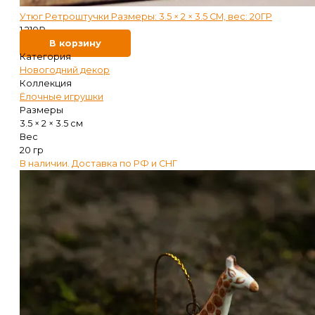
Утюг Ретроштучки Размеры: 3.5 × 2 × 3.5 СМ, вес: 20ГР
1 210
₽
В корзину
Категория
Новогодний декор
Коллекция
Ёлочные игрушки
Размеры
3.5 × 2 × 3.5 см
Вес
20 гр
В наличии. Доставка по РФ и СНГ