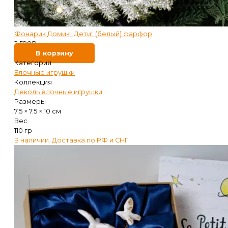
Фонарик Домик "Дети" (белый) фарфор
2 590
₽
В корзину
Категория
Ёлочные игрушки
Коллекция
Деколь ёлочные игрушки
Размеры
7.5 × 7.5 × 10 см
Вес
110 гр
В наличии. Доставка по РФ и СНГ