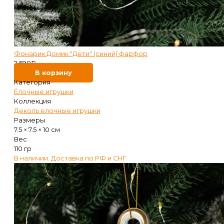
Фонарик Домик "Дети" (синий) фарфор
2 590
₽
В корзину
Категория
Ёлочные игрушки
Коллекция
Деколь ёлочные игрушки
Размеры
7.5 × 7.5 × 10 см
Вес
110 гр
В наличии. Доставка по РФ и СНГ