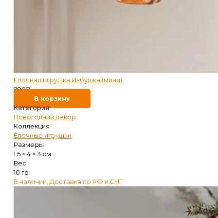
Ёлочная игрушка Избушка (мини)
990
₽
В корзину
Категория
Новогодний декор
Коллекция
Ёлочные игрушки
Размеры
1.5 × 4 × 3 см
Вес
10 гр
В наличии. Доставка по РФ и СНГ