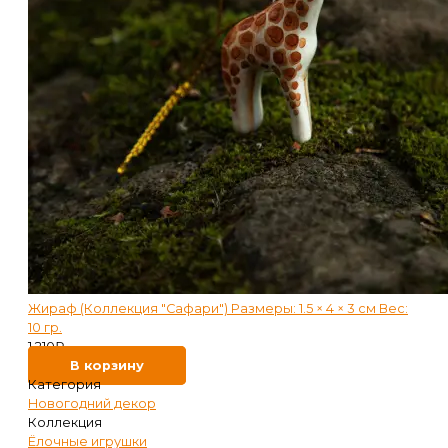
Жираф (Коллекция "Сафари") Размеры: 1.5 × 4 × 3 см Вес:
10 гр.
1 210
₽
В корзину
Категория
Новогодний декор
Коллекция
Ёлочные игрушки