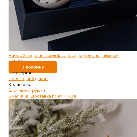
Набор 2 изделия шары фарфор (фигуристка, лыжник)
5 450
₽
В корзину
Категория
Новогодний декор
Коллекция
Ёлочные игрушки
В наличии. Доставка по РФ и СНГ