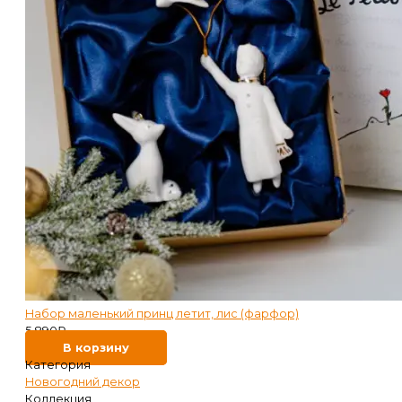
Набор маленький принц летит, лис (фарфор)
5 890
₽
В корзину
Категория
Новогодний декор
Коллекция