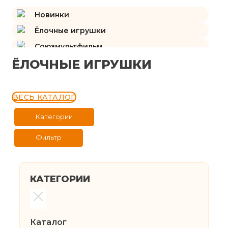
Новинки
Ёлочные игрушки
Союзмультфильм
ЁЛОЧНЫЕ ИГРУШКИ
Подарки и сувениры
Изразцы
ВЕСЬ КАТАЛОГ
Категории
Фильтр
КАТЕГОРИИ
Каталог