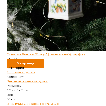
Фонарик Винтаж "Птицы" (темно-синий) фарфор
2 590
₽
В корзину
Категория
Ёлочные игрушки
Коллекция
Деколь ёлочные игрушки
Размеры
4.5 × 4.5 × 11 см
Вес
50 гр
В наличии. Доставка по РФ и СНГ