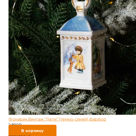
Фонарик Винтаж "Дети" (темно-синий) фарфор
2 590
₽
В корзину